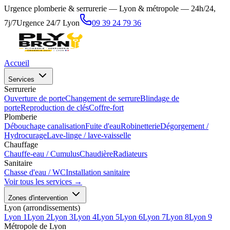
Urgence plomberie & serrurerie — Lyon & métropole — 24h/24,
7j/7
Urgence 24/7 Lyon
09 39 24 79 36
Accueil
Services
Serrurerie
Ouverture de porte
Changement de serrure
Blindage de
porte
Reproduction de clés
Coffre-fort
Plomberie
Débouchage canalisation
Fuite d'eau
Robinetterie
Dégorgement /
Hydrocurage
Lave-linge / lave-vaisselle
Chauffage
Chauffe-eau / Cumulus
Chaudière
Radiateurs
Sanitaire
Chasse d'eau / WC
Installation sanitaire
Voir tous les services →
Zones d'intervention
Lyon (arrondissements)
Lyon 1
Lyon 2
Lyon 3
Lyon 4
Lyon 5
Lyon 6
Lyon 7
Lyon 8
Lyon 9
Métropole de Lyon