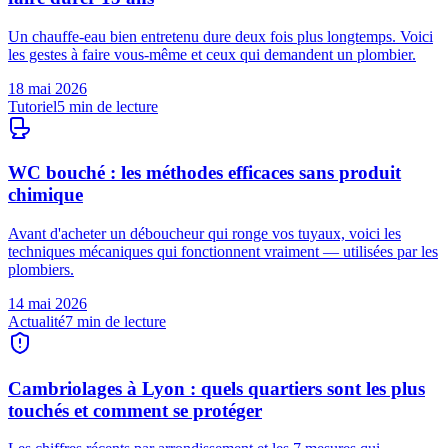
Un chauffe-eau bien entretenu dure deux fois plus longtemps. Voici
les gestes à faire vous-même et ceux qui demandent un plombier.
18 mai 2026
Tutoriel
5
min de lecture
WC bouché : les méthodes efficaces sans produit
chimique
Avant d'acheter un déboucheur qui ronge vos tuyaux, voici les
techniques mécaniques qui fonctionnent vraiment — utilisées par les
plombiers.
14 mai 2026
Actualité
7
min de lecture
Cambriolages à Lyon : quels quartiers sont les plus
touchés et comment se protéger