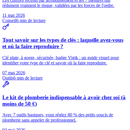
Les chiffres récents par arrondissement et les 7 mesures qui
réduisent vraiment le risque, validées par les forces de l'ordre.
11 mai 2026
Conseil
6
min de lecture
Tout savoir sur les types de clés : laquelle avez-vous
et où la faire reproduire ?
Clé plate, à gorge, sécurisée, badge Vigik : un guide visuel pour
identifier votre type de clé et savoir où la faire reproduire.
07 mai 2026
Outils
6
min de lecture
Le kit de plomberie indispensable à avoir chez soi (à
moins de 50 €)
Avec 7 outils basiques, vous réglez 80 % des petits soucis de
plomberie sans appeler de professionnel.
04 mai 2026