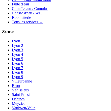
Fuite d'eau
Chauffe-eau / Cumulus
Chasse d'eau / WC
Robinetterie
Tous les services →
Zones
Lyon 1
Lyon 2
Lyon 3
Lyon 4
Lyon 5
Lyon 6
Lyon 7
Lyon 8
Lyon 9
Villeurbanne
Bron
Vénissieux
Saint-Priest
Décines
Meyzieu
Vaulx-en-Velin