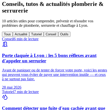
Conseils, tutos & actualités plomberie &
serrurerie
10
articles utiles pour comprendre, prévenir et résoudre vos
problèmes de plomberie, serrurerie et chauffage à Lyon.
Tous
Actualité
Tutoriel
Conseil
Outils
Conseil
6
min de lecture
Porte claquée à Lyon : les 5 bons réflexes avant
d'appeler un serrurier
Avant de paniquer ou de tenter de forcer votre porte, voici les gestes
qui peuvent vous éviter de payer une intervention inutile — et ceux
à ne surtout pas faire.
28 mai 2026
Tutoriel
7
min de lecture
Comment détecter une fuite d'eau cachée avant que