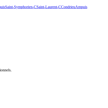
uis
Saint-Symphorien-C
Saint-Laurent-C
Condrieu
Ampuis
ionnels.