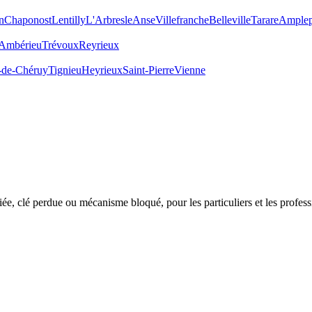
n
Chaponost
Lentilly
L'Arbresle
Anse
Villefranche
Belleville
Tarare
Amplep
Ambérieu
Trévoux
Reyrieux
-de-Chéruy
Tignieu
Heyrieux
Saint-Pierre
Vienne
e, clé perdue ou mécanisme bloqué, pour les particuliers et les profess