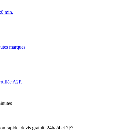
20 min.
outes marques.
rtifiée A2P.
inutes
on rapide, devis gratuit, 24h/24 et 7j/7.