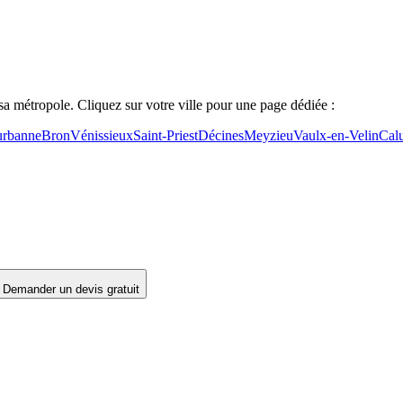
sa métropole. Cliquez sur votre ville pour une page dédiée :
urbanne
Bron
Vénissieux
Saint-Priest
Décines
Meyzieu
Vaulx-en-Velin
Calu
Demander un devis gratuit