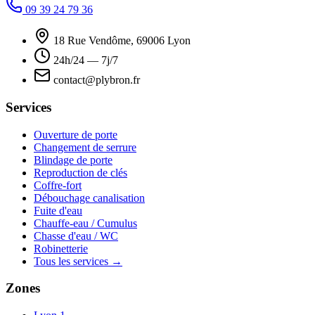
09 39 24 79 36
18 Rue Vendôme, 69006 Lyon
24h/24 — 7j/7
contact@plybron.fr
Services
Ouverture de porte
Changement de serrure
Blindage de porte
Reproduction de clés
Coffre-fort
Débouchage canalisation
Fuite d'eau
Chauffe-eau / Cumulus
Chasse d'eau / WC
Robinetterie
Tous les services →
Zones