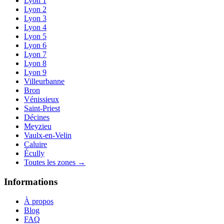
Lyon 1
Lyon 2
Lyon 3
Lyon 4
Lyon 5
Lyon 6
Lyon 7
Lyon 8
Lyon 9
Villeurbanne
Bron
Vénissieux
Saint-Priest
Décines
Meyzieu
Vaulx-en-Velin
Caluire
Écully
Toutes les zones →
Informations
À propos
Blog
FAQ