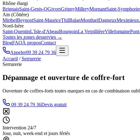
Rhône élargi
Brignais
Saint-Genis-O
Givors
Grigny
Millery
Mornant
Saint-Symphorie
Ain (Côtière)
Miribel
Beynost
Saint-Maurice
Thil
Balan
Montluel
Dagneux
Meximieux
Nord-Isère
Saint-Quentin
L'Isle-d'Abeau
Bourgoin
La Verpillière
Villefontaine
Pont
Toutes les zones desservies →
Blog
FAQ
À propos
Contact
Appeler
09 39 24 79 36
Accueil
/
Serrurerie
Serrurerie
Dépannage et ouverture de coffre-fort
Ouverture de coffres-forts toutes marques en cas de combinaison oublié
09 39 24 79 36
Devis gratuit
Intervention 24/7
Jour, nuit, week-end et jours fériés