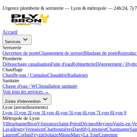
Urgence plomberie & serrurerie — Lyon & métropole — 24h/24, 7j/7
Accueil
Services
Serrurerie
Ouverture de porte
Changement de serrure
Blindage de porte
Reproduct
Plomberie
Débouchage canalisation
Fuite d'eau
Robinetterie
Dégorgement / Hydr
Chauffage
Chauffe-eau / Cumulus
Chaudière
Radiateurs
Sanitaire
Chasse d'eau / WC
Installation sanitaire
Voir tous les services →
Zones d'intervention
Lyon (arrondissements)
Lyon 1
Lyon 2
Lyon 3
Lyon 4
Lyon 5
Lyon 6
Lyon 7
Lyon 8
Lyon 9
Métropole de Lyon
Villeurbanne
Bron
Vénissieux
Saint-Priest
Décines
Meyzieu
Vaulx-en-Ve
Laval
Irigny
Vernaison
Charbonnières
Dardilly
Limonest
Champagne
Sai
Laurent
Corbas
Feyzin
Solaize
Mions
Marcy
La Tour
Craponne