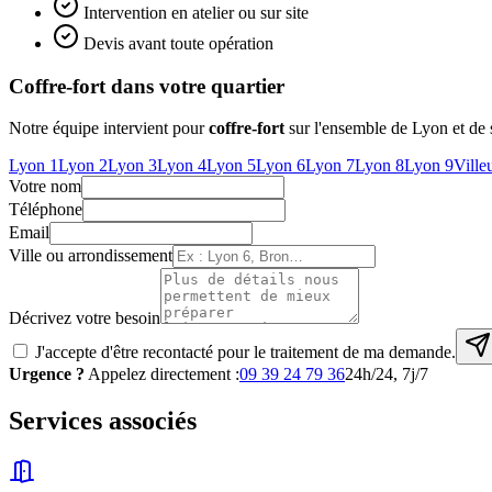
Intervention en atelier ou sur site
Devis avant toute opération
Coffre-fort
dans votre quartier
Notre équipe intervient pour
coffre-fort
sur l'ensemble de Lyon et de 
Lyon 1
Lyon 2
Lyon 3
Lyon 4
Lyon 5
Lyon 6
Lyon 7
Lyon 8
Lyon 9
Ville
Votre nom
Téléphone
Email
Ville ou arrondissement
Décrivez votre besoin
J'accepte d'être recontacté pour le traitement de ma demande.
Urgence ?
Appelez directement :
09 39 24 79 36
24h/24, 7j/7
Services associés