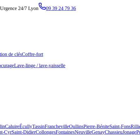
Urgence 24/7 Lyon
09 39 24 79 36
ion de clés
Coffre-fort
ocurage
Lave-linge / lave-vaisselle
lin
Caluire
Écully
Tassin
Francheville
Oullins
Pierre-Bénite
Saint-Fons
Rill
nt-Cyr
Saint-Didier
Collonges
Fontaines
Neuville
Genay
Chassieu
Jonage
P