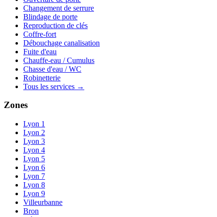
Changement de serrure
Blindage de porte
Reproduction de clés
Coffre-fort
Débouchage canalisation
Fuite d'eau
Chauffe-eau / Cumulus
Chasse d'eau / WC
Robinetterie
Tous les services →
Zones
Lyon 1
Lyon 2
Lyon 3
Lyon 4
Lyon 5
Lyon 6
Lyon 7
Lyon 8
Lyon 9
Villeurbanne
Bron