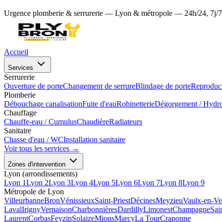
Urgence plomberie & serrurerie — Lyon & métropole — 24h/24, 7j/7
Accueil
Services
Serrurerie
Ouverture de porte
Changement de serrure
Blindage de porte
Reproduct
Plomberie
Débouchage canalisation
Fuite d'eau
Robinetterie
Dégorgement / Hydr
Chauffage
Chauffe-eau / Cumulus
Chaudière
Radiateurs
Sanitaire
Chasse d'eau / WC
Installation sanitaire
Voir tous les services →
Zones d'intervention
Lyon (arrondissements)
Lyon 1
Lyon 2
Lyon 3
Lyon 4
Lyon 5
Lyon 6
Lyon 7
Lyon 8
Lyon 9
Métropole de Lyon
Villeurbanne
Bron
Vénissieux
Saint-Priest
Décines
Meyzieu
Vaulx-en-Ve
Laval
Irigny
Vernaison
Charbonnières
Dardilly
Limonest
Champagne
Sai
Laurent
Corbas
Feyzin
Solaize
Mions
Marcy
La Tour
Craponne