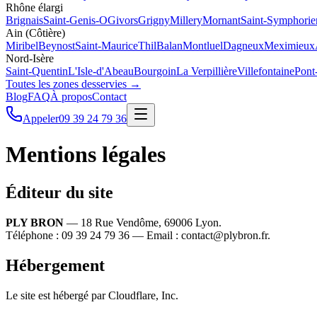
Rhône élargi
Brignais
Saint-Genis-O
Givors
Grigny
Millery
Mornant
Saint-Symphorie
Ain (Côtière)
Miribel
Beynost
Saint-Maurice
Thil
Balan
Montluel
Dagneux
Meximieux
Nord-Isère
Saint-Quentin
L'Isle-d'Abeau
Bourgoin
La Verpillière
Villefontaine
Pont
Toutes les zones desservies →
Blog
FAQ
À propos
Contact
Appeler
09 39 24 79 36
Mentions légales
Éditeur du site
PLY BRON
—
18 Rue Vendôme, 69006 Lyon
.
Téléphone :
09 39 24 79 36
— Email :
contact@plybron.fr
.
Hébergement
Le site est hébergé par Cloudflare, Inc.