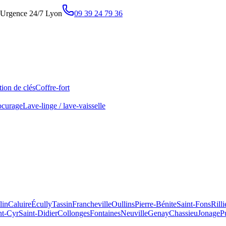
Urgence 24/7 Lyon
09 39 24 79 36
ion de clés
Coffre-fort
ocurage
Lave-linge / lave-vaisselle
lin
Caluire
Écully
Tassin
Francheville
Oullins
Pierre-Bénite
Saint-Fons
Rill
nt-Cyr
Saint-Didier
Collonges
Fontaines
Neuville
Genay
Chassieu
Jonage
P