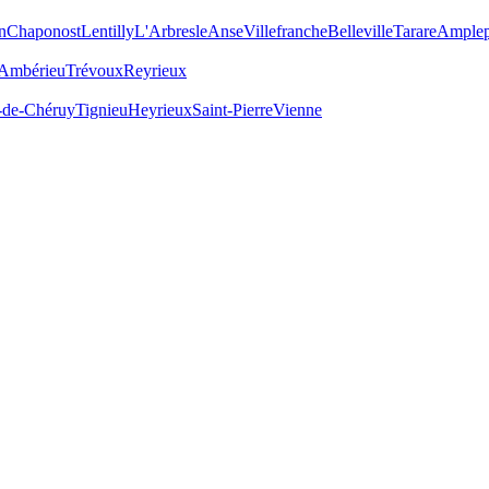
n
Chaponost
Lentilly
L'Arbresle
Anse
Villefranche
Belleville
Tarare
Amplep
Ambérieu
Trévoux
Reyrieux
-de-Chéruy
Tignieu
Heyrieux
Saint-Pierre
Vienne