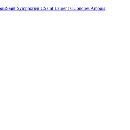
uis
Saint-Symphorien-C
Saint-Laurent-C
Condrieu
Ampuis