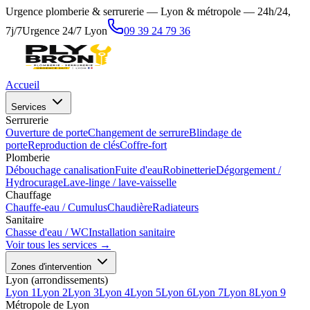
Urgence plomberie & serrurerie — Lyon & métropole — 24h/24,
7j/7
Urgence 24/7 Lyon
09 39 24 79 36
Accueil
Services
Serrurerie
Ouverture de porte
Changement de serrure
Blindage de
porte
Reproduction de clés
Coffre-fort
Plomberie
Débouchage canalisation
Fuite d'eau
Robinetterie
Dégorgement /
Hydrocurage
Lave-linge / lave-vaisselle
Chauffage
Chauffe-eau / Cumulus
Chaudière
Radiateurs
Sanitaire
Chasse d'eau / WC
Installation sanitaire
Voir tous les services →
Zones d'intervention
Lyon (arrondissements)
Lyon 1
Lyon 2
Lyon 3
Lyon 4
Lyon 5
Lyon 6
Lyon 7
Lyon 8
Lyon 9
Métropole de Lyon