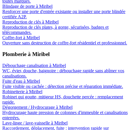
toutes marques.
Blindage de porte
à
Miribel
Renforcer une porte d'entrée existante ou installer une porte blindée
certifiée A2P.
Reproduction de clés
à
Miribel
Reproduction de clés plates, à gorge, sécurisées, badges et
télécommandes.
Coffre-fort
à
Miribel
Ouverture sans destruction de coffre-fort résidentiel et professionnel.
Plomberie
à
Miribel
Débouchage canalisation
à
Miribel
WC, évier, douche, baignoire : débouchage rapide sans abîmer vos
canalisations.
Fuite d'eau
à
Miribel
Fuite visible ou cachée : détection précise et réparation immédiate.
Robinetterie
à
Miribel
Robinet qui goutte, mitigeur HS, douchette percée : remplacement
rapide.
Dégorgement / Hydrocurage
à
Miribel
Hydrocurage haute pression de colonnes d'immeuble et canalisations
enterrées.
Lave-linge / lave-vaisselle
à
Miribel
Raccordement, déplacement, fuite : intervention rapide sur