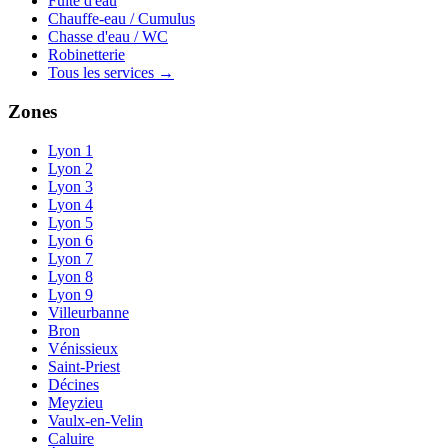
Fuite d'eau
Chauffe-eau / Cumulus
Chasse d'eau / WC
Robinetterie
Tous les services →
Zones
Lyon 1
Lyon 2
Lyon 3
Lyon 4
Lyon 5
Lyon 6
Lyon 7
Lyon 8
Lyon 9
Villeurbanne
Bron
Vénissieux
Saint-Priest
Décines
Meyzieu
Vaulx-en-Velin
Caluire