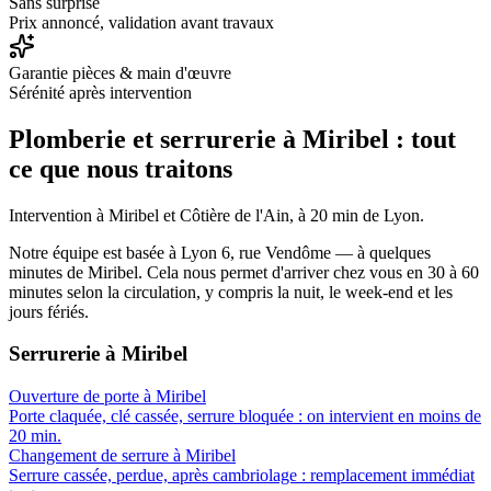
Sans surprise
Prix annoncé, validation avant travaux
Garantie pièces & main d'œuvre
Sérénité après intervention
Plomberie et serrurerie à
Miribel
: tout
ce que nous traitons
Intervention à Miribel et Côtière de l'Ain, à 20 min de Lyon.
Notre équipe est basée à Lyon 6, rue Vendôme — à quelques
minutes de
Miribel
. Cela nous permet d'arriver chez vous en
30 à 60
minutes
selon la circulation, y compris la nuit, le week-end et les
jours fériés.
Serrurerie
à
Miribel
Ouverture de porte
à
Miribel
Porte claquée, clé cassée, serrure bloquée : on intervient en moins de
20 min.
Changement de serrure
à
Miribel
Serrure cassée, perdue, après cambriolage : remplacement immédiat