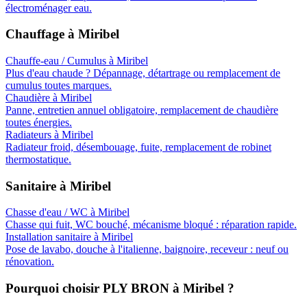
électroménager eau.
Chauffage
à
Miribel
Chauffe-eau / Cumulus
à
Miribel
Plus d'eau chaude ? Dépannage, détartrage ou remplacement de
cumulus toutes marques.
Chaudière
à
Miribel
Panne, entretien annuel obligatoire, remplacement de chaudière
toutes énergies.
Radiateurs
à
Miribel
Radiateur froid, désembouage, fuite, remplacement de robinet
thermostatique.
Sanitaire
à
Miribel
Chasse d'eau / WC
à
Miribel
Chasse qui fuit, WC bouché, mécanisme bloqué : réparation rapide.
Installation sanitaire
à
Miribel
Pose de lavabo, douche à l'italienne, baignoire, receveur : neuf ou
rénovation.
Pourquoi choisir PLY BRON à
Miribel
?