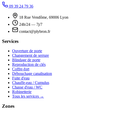
09 39 24 79 36
18 Rue Vendôme, 69006 Lyon
24h/24 — 7j/7
contact@plybron.fr
Services
Ouverture de porte
Changement de serrure
Blindage de porte
Reproduction de clés
Coffre-fort
Débouchage canalisation
Fuite d'eau
Chauffe-eau / Cumulus
Chasse d'eau / WC
Robinetterie
Tous les services →
Zones