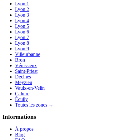
Lyon 1
Lyon 2
Lyon 3
Lyon 4
Lyon 5
Lyon 6
Lyon 7
Lyon 8
Lyon 9
Villeurbanne
Bron
Vénissieux
Saint-Priest
Décines
Meyzieu
Vaulx-en-Velin
Caluire
Écully
Toutes les zones →
Informations
À propos
Blog