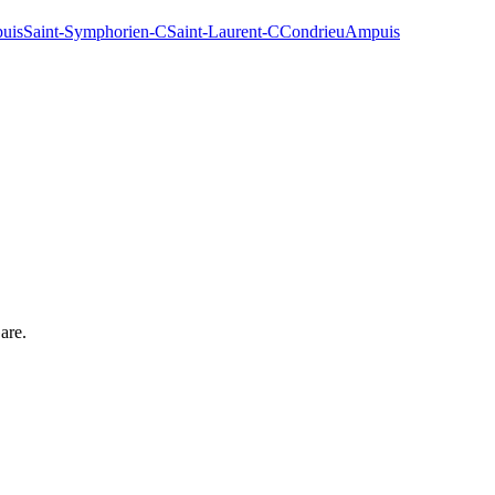
uis
Saint-Symphorien-C
Saint-Laurent-C
Condrieu
Ampuis
are
.