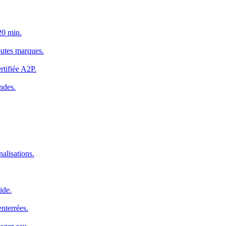
20 min.
outes marques.
rtifiée A2P.
ndes.
alisations.
ide.
nterrées.