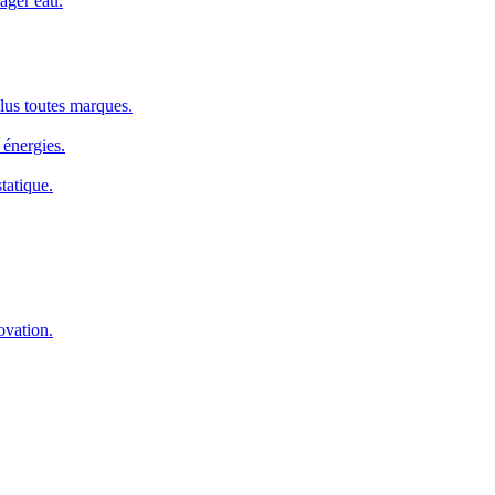
ager eau.
us toutes marques.
 énergies.
tatique.
ovation.