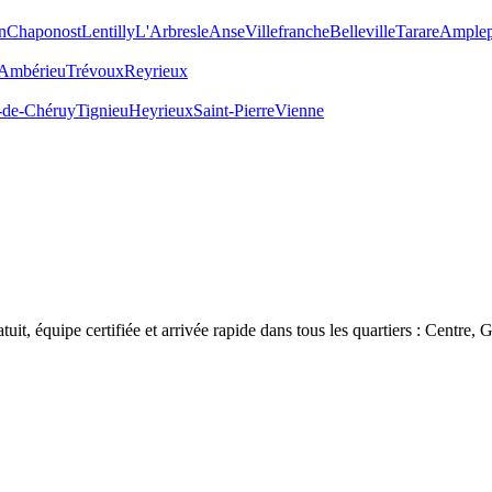
n
Chaponost
Lentilly
L'Arbresle
Anse
Villefranche
Belleville
Tarare
Amplep
Ambérieu
Trévoux
Reyrieux
-de-Chéruy
Tignieu
Heyrieux
Saint-Pierre
Vienne
tuit, équipe certifiée et arrivée rapide dans tous les quartiers :
Centre, G