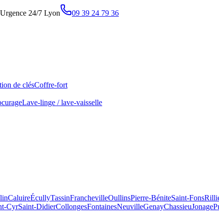
Urgence 24/7 Lyon
09 39 24 79 36
ion de clés
Coffre-fort
ocurage
Lave-linge / lave-vaisselle
lin
Caluire
Écully
Tassin
Francheville
Oullins
Pierre-Bénite
Saint-Fons
Rill
nt-Cyr
Saint-Didier
Collonges
Fontaines
Neuville
Genay
Chassieu
Jonage
P