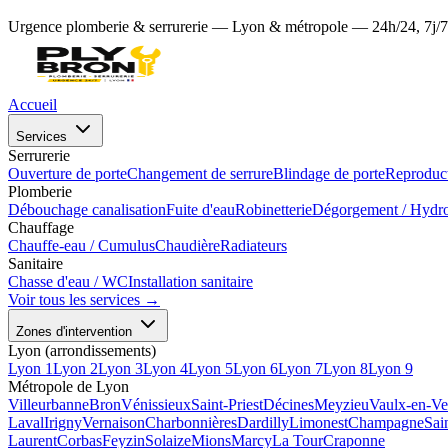
Urgence plomberie & serrurerie — Lyon & métropole — 24h/24, 7j/7
Accueil
Services
Serrurerie
Ouverture de porte
Changement de serrure
Blindage de porte
Reproduct
Plomberie
Débouchage canalisation
Fuite d'eau
Robinetterie
Dégorgement / Hydr
Chauffage
Chauffe-eau / Cumulus
Chaudière
Radiateurs
Sanitaire
Chasse d'eau / WC
Installation sanitaire
Voir tous les services →
Zones d'intervention
Lyon (arrondissements)
Lyon 1
Lyon 2
Lyon 3
Lyon 4
Lyon 5
Lyon 6
Lyon 7
Lyon 8
Lyon 9
Métropole de Lyon
Villeurbanne
Bron
Vénissieux
Saint-Priest
Décines
Meyzieu
Vaulx-en-Ve
Laval
Irigny
Vernaison
Charbonnières
Dardilly
Limonest
Champagne
Sai
Laurent
Corbas
Feyzin
Solaize
Mions
Marcy
La Tour
Craponne