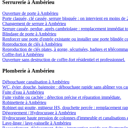
Serrurerie
à
Ambérieu
Ouverture de porte
à
Ambérieu
Porte claquée, clé cassée, serrure bloquée : on intervient en moins de 
Changement de serrure
à
Ambérieu
Serrure cassée, perdue, après cambriolage : remplacement immédiat t
Blindage de porte
à
Ambérieu
Renforcer une porte d'entrée existante ou installer une porte blindée ce
Reproduction de clés
à
Ambérieu
Reproduction de clés plates, à gorge, sécurisées, badges et télécomma
Coffre-fort
à
Ambérieu
Ouverture sans destruction de coffre-fort résidentiel et professionnel.
Plomberie
à
Ambérieu
Débouchage canalisation
à
Ambérieu
WC, évier, douche, baignoire : débouchage rapide sans abîmer vos can
Fuite d'eau
à
Ambérieu
Fuite visible ou cachée : détection précise et réparation immédiate.
Robinetterie
à
Ambérieu
Robinet qui goutte, mitigeur HS, douchette percée : remplacement rap
Dégorgement / Hydrocurage
à
Ambérieu
Hydrocurage haute pression de colonnes d'immeuble et canalisations e
Lave-linge / lave-vaisselle
à
Ambérieu