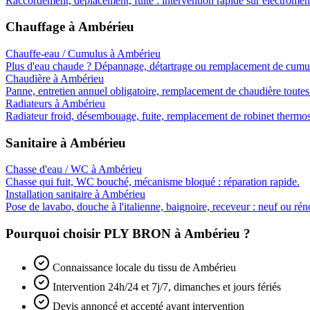
Raccordement, déplacement, fuite : intervention rapide sur électromén
Chauffage
à
Ambérieu
Chauffe-eau / Cumulus
à
Ambérieu
Plus d'eau chaude ? Dépannage, détartrage ou remplacement de cumul
Chaudière
à
Ambérieu
Panne, entretien annuel obligatoire, remplacement de chaudière toutes
Radiateurs
à
Ambérieu
Radiateur froid, désembouage, fuite, remplacement de robinet thermos
Sanitaire
à
Ambérieu
Chasse d'eau / WC
à
Ambérieu
Chasse qui fuit, WC bouché, mécanisme bloqué : réparation rapide.
Installation sanitaire
à
Ambérieu
Pose de lavabo, douche à l'italienne, baignoire, receveur : neuf ou rén
Pourquoi choisir PLY BRON à
Ambérieu
?
Connaissance locale du tissu de Ambérieu
Intervention 24h/24 et 7j/7, dimanches et jours fériés
Devis annoncé et accepté avant intervention