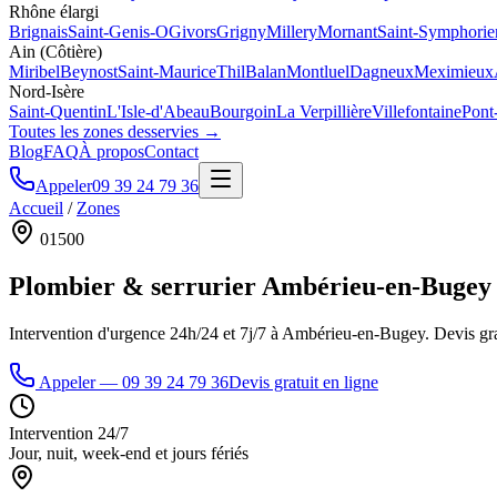
Rhône élargi
Brignais
Saint-Genis-O
Givors
Grigny
Millery
Mornant
Saint-Symphorie
Ain (Côtière)
Miribel
Beynost
Saint-Maurice
Thil
Balan
Montluel
Dagneux
Meximieux
Nord-Isère
Saint-Quentin
L'Isle-d'Abeau
Bourgoin
La Verpillière
Villefontaine
Pont
Toutes les zones desservies →
Blog
FAQ
À propos
Contact
Appeler
09 39 24 79 36
Accueil
/
Zones
01500
Plombier & serrurier
Ambérieu-en-Bugey
Intervention d'urgence 24h/24 et 7j/7 à
Ambérieu-en-Bugey
. Devis gra
Appeler —
09 39 24 79 36
Devis gratuit en ligne
Intervention 24/7
Jour, nuit, week-end et jours fériés