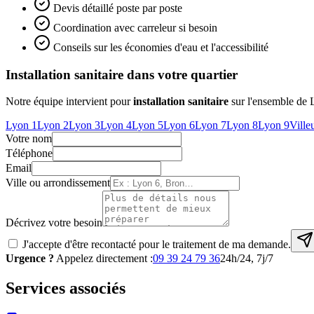
Devis détaillé poste par poste
Coordination avec carreleur si besoin
Conseils sur les économies d'eau et l'accessibilité
Installation sanitaire
dans votre quartier
Notre équipe intervient pour
installation sanitaire
sur l'ensemble de L
Lyon 1
Lyon 2
Lyon 3
Lyon 4
Lyon 5
Lyon 6
Lyon 7
Lyon 8
Lyon 9
Ville
Votre nom
Téléphone
Email
Ville ou arrondissement
Décrivez votre besoin
J'accepte d'être recontacté pour le traitement de ma demande.
Urgence ?
Appelez directement :
09 39 24 79 36
24h/24, 7j/7
Services associés