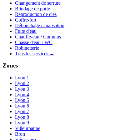
Changement de serrure
Blindage de porte
Reproduction de clés
Coffre-fort
Débouchage canalisation
Fuite d'eau
Chauffe-eau / Cumulus
Chasse d'eau / WC
Robinetterie
Tous les services →
Zones
Lyon 1
Lyon 2
Lyon 3
Lyon 4
Lyon 5
Lyon 6
Lyon 7
Lyon 8
Lyon 9
Villeurbanne
Bron
Vénissieux