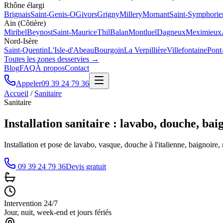
Rhône élargi
Brignais
Saint-Genis-O
Givors
Grigny
Millery
Mornant
Saint-Symphorie
Ain (Côtière)
Miribel
Beynost
Saint-Maurice
Thil
Balan
Montluel
Dagneux
Meximieux
Nord-Isère
Saint-Quentin
L'Isle-d'Abeau
Bourgoin
La Verpillière
Villefontaine
Pont
Toutes les zones desservies →
Blog
FAQ
À propos
Contact
Appeler
09 39 24 79 36
Accueil
/
Sanitaire
Sanitaire
Installation sanitaire : lavabo, douche, bai
Installation et pose de lavabo, vasque, douche à l'italienne, baignoire
09 39 24 79 36
Devis gratuit
Intervention 24/7
Jour, nuit, week-end et jours fériés