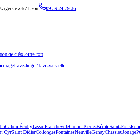
Urgence 24/7 Lyon
09 39 24 79 36
ion de clés
Coffre-fort
ocurage
Lave-linge / lave-vaisselle
lin
Caluire
Écully
Tassin
Francheville
Oullins
Pierre-Bénite
Saint-Fons
Rill
nt-Cyr
Saint-Didier
Collonges
Fontaines
Neuville
Genay
Chassieu
Jonage
P