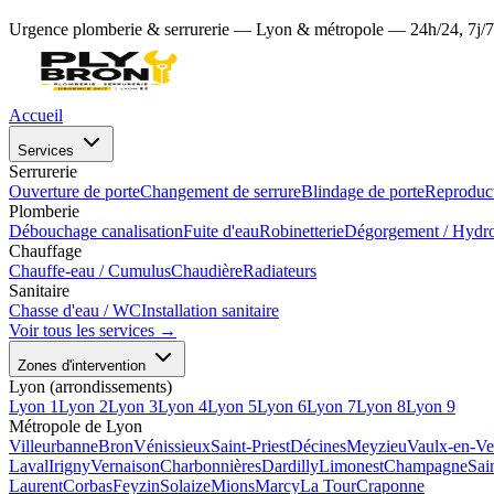
Urgence plomberie & serrurerie — Lyon & métropole — 24h/24, 7j/7
Accueil
Services
Serrurerie
Ouverture de porte
Changement de serrure
Blindage de porte
Reproduct
Plomberie
Débouchage canalisation
Fuite d'eau
Robinetterie
Dégorgement / Hydr
Chauffage
Chauffe-eau / Cumulus
Chaudière
Radiateurs
Sanitaire
Chasse d'eau / WC
Installation sanitaire
Voir tous les services →
Zones d'intervention
Lyon (arrondissements)
Lyon 1
Lyon 2
Lyon 3
Lyon 4
Lyon 5
Lyon 6
Lyon 7
Lyon 8
Lyon 9
Métropole de Lyon
Villeurbanne
Bron
Vénissieux
Saint-Priest
Décines
Meyzieu
Vaulx-en-Ve
Laval
Irigny
Vernaison
Charbonnières
Dardilly
Limonest
Champagne
Sai
Laurent
Corbas
Feyzin
Solaize
Mions
Marcy
La Tour
Craponne