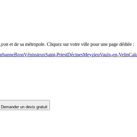
yon et de sa métropole. Cliquez sur votre ville pour une page dédiée :
urbanne
Bron
Vénissieux
Saint-Priest
Décines
Meyzieu
Vaulx-en-Velin
Calu
Demander un devis gratuit