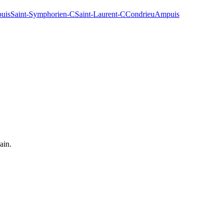
uis
Saint-Symphorien-C
Saint-Laurent-C
Condrieu
Ampuis
ain.