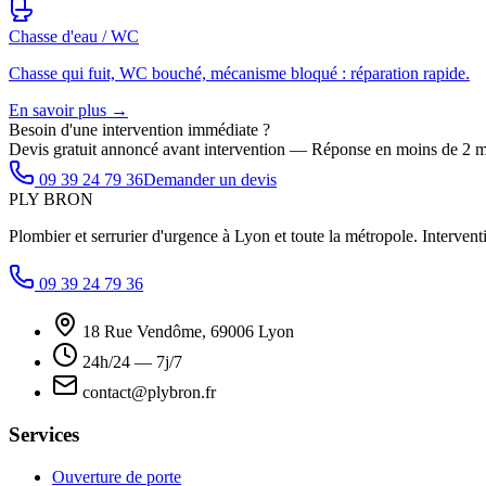
Chasse d'eau / WC
Chasse qui fuit, WC bouché, mécanisme bloqué : réparation rapide.
En savoir plus →
Besoin d'une intervention immédiate ?
Devis gratuit annoncé avant intervention — Réponse en moins de 2 m
09 39 24 79 36
Demander un devis
PLY
BRON
Plombier et serrurier d'urgence à Lyon et toute la métropole. Interventi
09 39 24 79 36
18 Rue Vendôme, 69006 Lyon
24h/24 — 7j/7
contact@plybron.fr
Services
Ouverture de porte