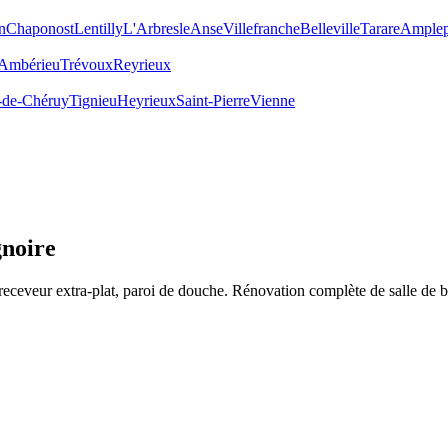
n
Chaponost
Lentilly
L'Arbresle
Anse
Villefranche
Belleville
Tarare
Amplep
Ambérieu
Trévoux
Reyrieux
-de-Chéruy
Tignieu
Heyrieux
Saint-Pierre
Vienne
gnoire
, receveur extra-plat, paroi de douche. Rénovation complète de salle de b