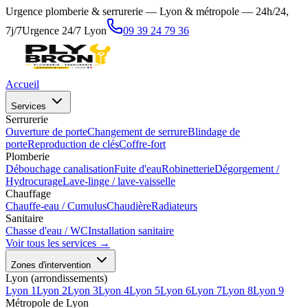
Urgence plomberie & serrurerie — Lyon & métropole — 24h/24,
7j/7
Urgence 24/7 Lyon
09 39 24 79 36
Accueil
Services
Serrurerie
Ouverture de porte
Changement de serrure
Blindage de
porte
Reproduction de clés
Coffre-fort
Plomberie
Débouchage canalisation
Fuite d'eau
Robinetterie
Dégorgement /
Hydrocurage
Lave-linge / lave-vaisselle
Chauffage
Chauffe-eau / Cumulus
Chaudière
Radiateurs
Sanitaire
Chasse d'eau / WC
Installation sanitaire
Voir tous les services →
Zones d'intervention
Lyon (arrondissements)
Lyon 1
Lyon 2
Lyon 3
Lyon 4
Lyon 5
Lyon 6
Lyon 7
Lyon 8
Lyon 9
Métropole de Lyon