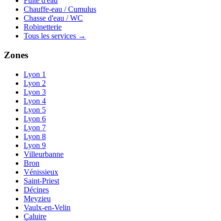
Fuite d'eau
Chauffe-eau / Cumulus
Chasse d'eau / WC
Robinetterie
Tous les services →
Zones
Lyon 1
Lyon 2
Lyon 3
Lyon 4
Lyon 5
Lyon 6
Lyon 7
Lyon 8
Lyon 9
Villeurbanne
Bron
Vénissieux
Saint-Priest
Décines
Meyzieu
Vaulx-en-Velin
Caluire