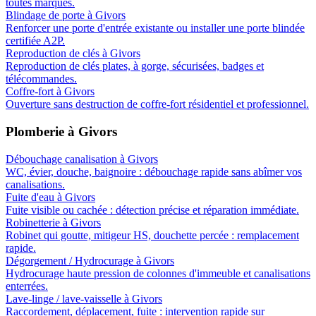
toutes marques.
Blindage de porte
à
Givors
Renforcer une porte d'entrée existante ou installer une porte blindée
certifiée A2P.
Reproduction de clés
à
Givors
Reproduction de clés plates, à gorge, sécurisées, badges et
télécommandes.
Coffre-fort
à
Givors
Ouverture sans destruction de coffre-fort résidentiel et professionnel.
Plomberie
à
Givors
Débouchage canalisation
à
Givors
WC, évier, douche, baignoire : débouchage rapide sans abîmer vos
canalisations.
Fuite d'eau
à
Givors
Fuite visible ou cachée : détection précise et réparation immédiate.
Robinetterie
à
Givors
Robinet qui goutte, mitigeur HS, douchette percée : remplacement
rapide.
Dégorgement / Hydrocurage
à
Givors
Hydrocurage haute pression de colonnes d'immeuble et canalisations
enterrées.
Lave-linge / lave-vaisselle
à
Givors
Raccordement, déplacement, fuite : intervention rapide sur