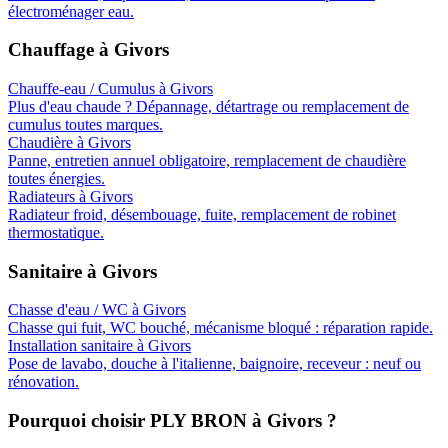
électroménager eau.
Chauffage
à
Givors
Chauffe-eau / Cumulus
à
Givors
Plus d'eau chaude ? Dépannage, détartrage ou remplacement de
cumulus toutes marques.
Chaudière
à
Givors
Panne, entretien annuel obligatoire, remplacement de chaudière
toutes énergies.
Radiateurs
à
Givors
Radiateur froid, désembouage, fuite, remplacement de robinet
thermostatique.
Sanitaire
à
Givors
Chasse d'eau / WC
à
Givors
Chasse qui fuit, WC bouché, mécanisme bloqué : réparation rapide.
Installation sanitaire
à
Givors
Pose de lavabo, douche à l'italienne, baignoire, receveur : neuf ou
rénovation.
Pourquoi choisir PLY BRON à
Givors
?