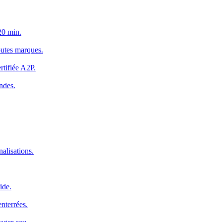
20 min.
outes marques.
rtifiée A2P.
ndes.
alisations.
ide.
nterrées.