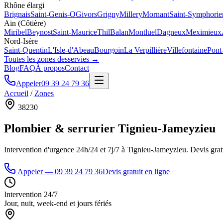
Rhône élargi
Brignais
Saint-Genis-O
Givors
Grigny
Millery
Mornant
Saint-Symphorie
Ain (Côtière)
Miribel
Beynost
Saint-Maurice
Thil
Balan
Montluel
Dagneux
Meximieux
Nord-Isère
Saint-Quentin
L'Isle-d'Abeau
Bourgoin
La Verpillière
Villefontaine
Pont
Toutes les zones desservies →
Blog
FAQ
À propos
Contact
Appeler
09 39 24 79 36
Accueil
/
Zones
38230
Plombier & serrurier
Tignieu-Jameyzieu
Intervention d'urgence 24h/24 et 7j/7 à
Tignieu-Jameyzieu
. Devis grat
Appeler —
09 39 24 79 36
Devis gratuit en ligne
Intervention 24/7
Jour, nuit, week-end et jours fériés