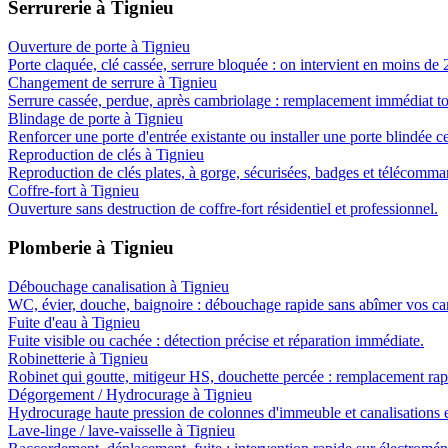
Serrurerie
à
Tignieu
Ouverture de porte
à
Tignieu
Porte claquée, clé cassée, serrure bloquée : on intervient en moins de 
Changement de serrure
à
Tignieu
Serrure cassée, perdue, après cambriolage : remplacement immédiat t
Blindage de porte
à
Tignieu
Renforcer une porte d'entrée existante ou installer une porte blindée ce
Reproduction de clés
à
Tignieu
Reproduction de clés plates, à gorge, sécurisées, badges et télécomma
Coffre-fort
à
Tignieu
Ouverture sans destruction de coffre-fort résidentiel et professionnel.
Plomberie
à
Tignieu
Débouchage canalisation
à
Tignieu
WC, évier, douche, baignoire : débouchage rapide sans abîmer vos can
Fuite d'eau
à
Tignieu
Fuite visible ou cachée : détection précise et réparation immédiate.
Robinetterie
à
Tignieu
Robinet qui goutte, mitigeur HS, douchette percée : remplacement rap
Dégorgement / Hydrocurage
à
Tignieu
Hydrocurage haute pression de colonnes d'immeuble et canalisations e
Lave-linge / lave-vaisselle
à
Tignieu