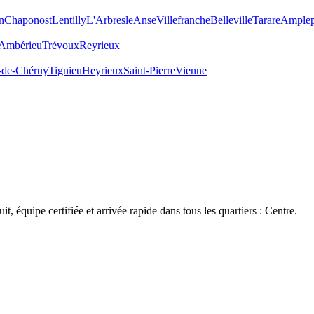
n
Chaponost
Lentilly
L'Arbresle
Anse
Villefranche
Belleville
Tarare
Amplep
Ambérieu
Trévoux
Reyrieux
-de-Chéruy
Tignieu
Heyrieux
Saint-Pierre
Vienne
uit, équipe certifiée et arrivée rapide dans tous les quartiers :
Centre
.