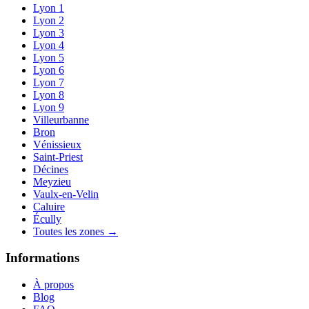
Lyon 1
Lyon 2
Lyon 3
Lyon 4
Lyon 5
Lyon 6
Lyon 7
Lyon 8
Lyon 9
Villeurbanne
Bron
Vénissieux
Saint-Priest
Décines
Meyzieu
Vaulx-en-Velin
Caluire
Écully
Toutes les zones →
Informations
À propos
Blog