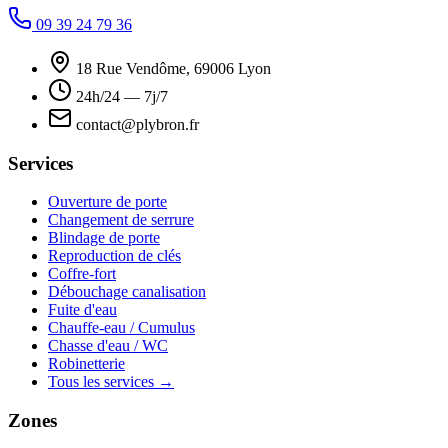
09 39 24 79 36
18 Rue Vendôme, 69006 Lyon
24h/24 — 7j/7
contact@plybron.fr
Services
Ouverture de porte
Changement de serrure
Blindage de porte
Reproduction de clés
Coffre-fort
Débouchage canalisation
Fuite d'eau
Chauffe-eau / Cumulus
Chasse d'eau / WC
Robinetterie
Tous les services →
Zones