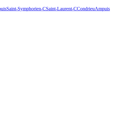
uis
Saint-Symphorien-C
Saint-Laurent-C
Condrieu
Ampuis