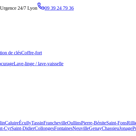
Urgence 24/7 Lyon
09 39 24 79 36
ion de clés
Coffre-fort
ocurage
Lave-linge / lave-vaisselle
lin
Caluire
Écully
Tassin
Francheville
Oullins
Pierre-Bénite
Saint-Fons
Rill
nt-Cyr
Saint-Didier
Collonges
Fontaines
Neuville
Genay
Chassieu
Jonage
P