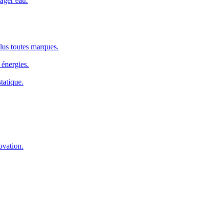
ager eau.
us toutes marques.
 énergies.
tatique.
ovation.