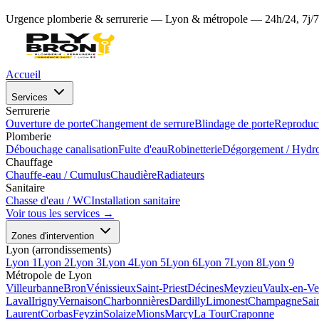
Urgence plomberie & serrurerie — Lyon & métropole — 24h/24, 7j/7
Accueil
Services
Serrurerie
Ouverture de porte
Changement de serrure
Blindage de porte
Reproduct
Plomberie
Débouchage canalisation
Fuite d'eau
Robinetterie
Dégorgement / Hydr
Chauffage
Chauffe-eau / Cumulus
Chaudière
Radiateurs
Sanitaire
Chasse d'eau / WC
Installation sanitaire
Voir tous les services →
Zones d'intervention
Lyon (arrondissements)
Lyon 1
Lyon 2
Lyon 3
Lyon 4
Lyon 5
Lyon 6
Lyon 7
Lyon 8
Lyon 9
Métropole de Lyon
Villeurbanne
Bron
Vénissieux
Saint-Priest
Décines
Meyzieu
Vaulx-en-Ve
Laval
Irigny
Vernaison
Charbonnières
Dardilly
Limonest
Champagne
Sai
Laurent
Corbas
Feyzin
Solaize
Mions
Marcy
La Tour
Craponne