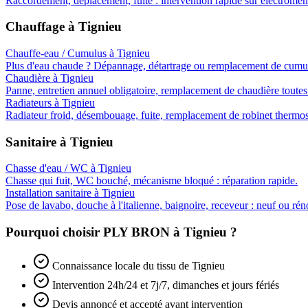
Raccordement, déplacement, fuite : intervention rapide sur électromén
Chauffage
à
Tignieu
Chauffe-eau / Cumulus
à
Tignieu
Plus d'eau chaude ? Dépannage, détartrage ou remplacement de cumul
Chaudière
à
Tignieu
Panne, entretien annuel obligatoire, remplacement de chaudière toutes
Radiateurs
à
Tignieu
Radiateur froid, désembouage, fuite, remplacement de robinet thermos
Sanitaire
à
Tignieu
Chasse d'eau / WC
à
Tignieu
Chasse qui fuit, WC bouché, mécanisme bloqué : réparation rapide.
Installation sanitaire
à
Tignieu
Pose de lavabo, douche à l'italienne, baignoire, receveur : neuf ou rén
Pourquoi choisir PLY BRON à
Tignieu
?
Connaissance locale du tissu de Tignieu
Intervention 24h/24 et 7j/7, dimanches et jours fériés
Devis annoncé et accepté avant intervention