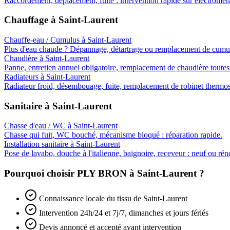
Raccordement, déplacement, fuite : intervention rapide sur électromén
Chauffage
à
Saint-Laurent
Chauffe-eau / Cumulus
à
Saint-Laurent
Plus d'eau chaude ? Dépannage, détartrage ou remplacement de cumul
Chaudière
à
Saint-Laurent
Panne, entretien annuel obligatoire, remplacement de chaudière toutes
Radiateurs
à
Saint-Laurent
Radiateur froid, désembouage, fuite, remplacement de robinet thermos
Sanitaire
à
Saint-Laurent
Chasse d'eau / WC
à
Saint-Laurent
Chasse qui fuit, WC bouché, mécanisme bloqué : réparation rapide.
Installation sanitaire
à
Saint-Laurent
Pose de lavabo, douche à l'italienne, baignoire, receveur : neuf ou rén
Pourquoi choisir PLY BRON à
Saint-Laurent
?
Connaissance locale du tissu de Saint-Laurent
Intervention 24h/24 et 7j/7, dimanches et jours fériés
Devis annoncé et accepté avant intervention