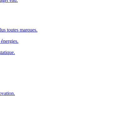
ager eau.
us toutes marques.
 énergies.
tatique.
ovation.