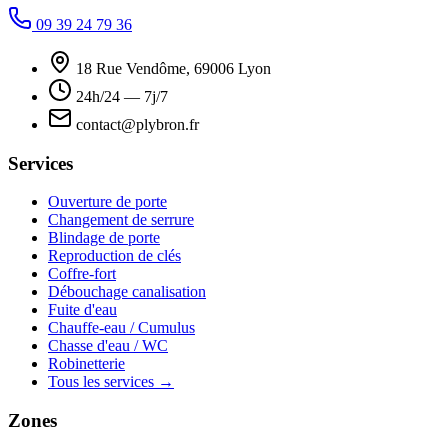
09 39 24 79 36
18 Rue Vendôme, 69006 Lyon
24h/24 — 7j/7
contact@plybron.fr
Services
Ouverture de porte
Changement de serrure
Blindage de porte
Reproduction de clés
Coffre-fort
Débouchage canalisation
Fuite d'eau
Chauffe-eau / Cumulus
Chasse d'eau / WC
Robinetterie
Tous les services →
Zones