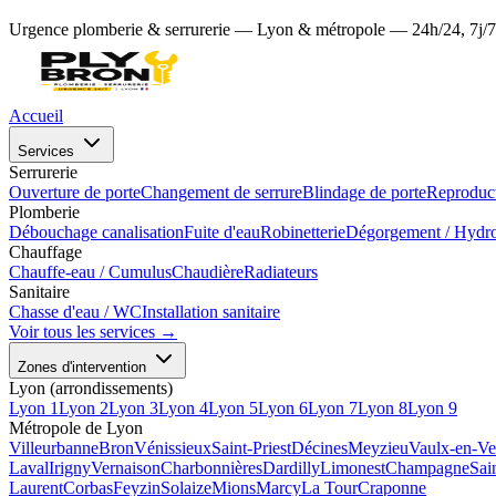
Urgence plomberie & serrurerie — Lyon & métropole — 24h/24, 7j/7
Accueil
Services
Serrurerie
Ouverture de porte
Changement de serrure
Blindage de porte
Reproduct
Plomberie
Débouchage canalisation
Fuite d'eau
Robinetterie
Dégorgement / Hydr
Chauffage
Chauffe-eau / Cumulus
Chaudière
Radiateurs
Sanitaire
Chasse d'eau / WC
Installation sanitaire
Voir tous les services →
Zones d'intervention
Lyon (arrondissements)
Lyon 1
Lyon 2
Lyon 3
Lyon 4
Lyon 5
Lyon 6
Lyon 7
Lyon 8
Lyon 9
Métropole de Lyon
Villeurbanne
Bron
Vénissieux
Saint-Priest
Décines
Meyzieu
Vaulx-en-Ve
Laval
Irigny
Vernaison
Charbonnières
Dardilly
Limonest
Champagne
Sai
Laurent
Corbas
Feyzin
Solaize
Mions
Marcy
La Tour
Craponne