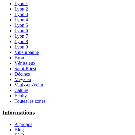
Lyon 1
Lyon 2
Lyon 3
Lyon 4
Lyon 5
Lyon 6
Lyon 7
Lyon 8
Lyon 9
Villeurbanne
Bron
Vénissieux
Saint-Priest
Décines
Meyzieu
Vaulx-en-Velin
Caluire
Écully
Toutes les zones →
Informations
À propos
Blog