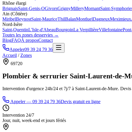
Rhône élargi
Brignais
Saint-Genis-O
Givors
Grigny
Millery
Mornant
Saint-Symphorie
Ain (Côtière)
Miribel
Beynost
Saint-Maurice
Thil
Balan
Montluel
Dagneux
Meximieux
Nord-Isère
Saint-Quentin
L'Isle-d'Abeau
Bourgoin
La Verpillière
Villefontaine
Pont
Toutes les zones desservies →
Blog
FAQ
À propos
Contact
Appeler
09 39 24 79 36
Accueil
/
Zones
69720
Plombier & serrurier
Saint-Laurent-de-M
Intervention d'urgence 24h/24 et 7j/7 à
Saint-Laurent-de-Mure
. Devis 
Appeler —
09 39 24 79 36
Devis gratuit en ligne
Intervention 24/7
Jour, nuit, week-end et jours fériés