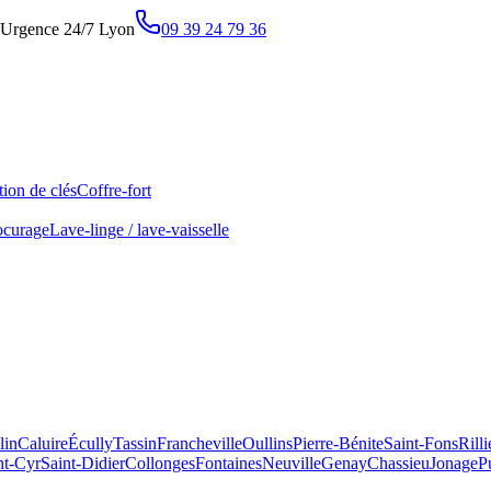
Urgence 24/7 Lyon
09 39 24 79 36
ion de clés
Coffre-fort
ocurage
Lave-linge / lave-vaisselle
lin
Caluire
Écully
Tassin
Francheville
Oullins
Pierre-Bénite
Saint-Fons
Rill
nt-Cyr
Saint-Didier
Collonges
Fontaines
Neuville
Genay
Chassieu
Jonage
P