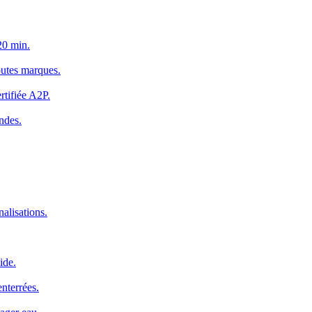
20 min.
outes marques.
rtifiée A2P.
ndes.
alisations.
ide.
nterrées.