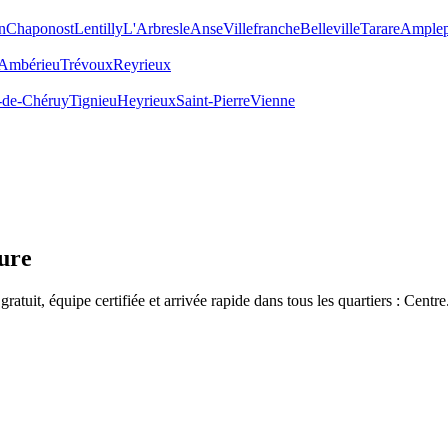
n
Chaponost
Lentilly
L'Arbresle
Anse
Villefranche
Belleville
Tarare
Amplep
Ambérieu
Trévoux
Reyrieux
-de-Chéruy
Tignieu
Heyrieux
Saint-Pierre
Vienne
ure
gratuit, équipe certifiée et arrivée rapide dans tous les quartiers :
Centre