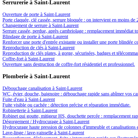
Serrurerie
à
Saint-Laurent
Ouverture de porte
à
Saint-Laurent
Porte claquée, clé cassée, serrure bloquée : on intervient en moins de 
Changement de serrure
à
Saint-Laurent
Serrure cassée, perdue, après cambriolage : remplacement immédiat t
Blindage de porte
à
Saint-Laurent
Renforcer une porte d'entrée existante ou installer une porte blindée ce
Reproduction de clés
à
Saint-Laurent
Reproduction de clés plates, à gorge, sécurisées, badges et télécomma
Coffre-fort
à
Saint-Laurent
Ouverture sans destruction de coffre-fort résidentiel et professionnel.
Plomberie
à
Saint-Laurent
Débouchage canalisation
à
Saint-Laurent
WC, évier, douche, baignoire : débouchage rapide sans abîmer vos can
Fuite d'eau
à
Saint-Laurent
Fuite visible ou cachée : détection précise et réparation immédiate.
Robinetterie
à
Saint-Laurent
Robinet qui goutte, mitigeur HS, douchette percée : remplacement rap
Dégorgement / Hydrocurage
à
Saint-Laurent
Hydrocurage haute pression de colonnes d'immeuble et canalisations e
Lave-linge / lave-vaisselle
à
Saint-Laurent