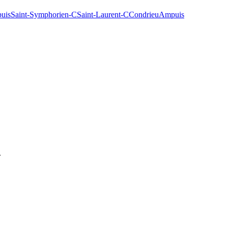
uis
Saint-Symphorien-C
Saint-Laurent-C
Condrieu
Ampuis
.