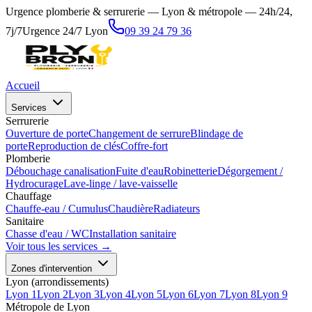
Urgence plomberie & serrurerie — Lyon & métropole — 24h/24,
7j/7
Urgence 24/7 Lyon
09 39 24 79 36
Accueil
Services
Serrurerie
Ouverture de porte
Changement de serrure
Blindage de
porte
Reproduction de clés
Coffre-fort
Plomberie
Débouchage canalisation
Fuite d'eau
Robinetterie
Dégorgement /
Hydrocurage
Lave-linge / lave-vaisselle
Chauffage
Chauffe-eau / Cumulus
Chaudière
Radiateurs
Sanitaire
Chasse d'eau / WC
Installation sanitaire
Voir tous les services →
Zones d'intervention
Lyon (arrondissements)
Lyon 1
Lyon 2
Lyon 3
Lyon 4
Lyon 5
Lyon 6
Lyon 7
Lyon 8
Lyon 9
Métropole de Lyon