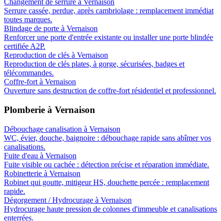
Changement de serrure
à
Vernaison
Serrure cassée, perdue, après cambriolage : remplacement immédiat
toutes marques.
Blindage de porte
à
Vernaison
Renforcer une porte d'entrée existante ou installer une porte blindée
certifiée A2P.
Reproduction de clés
à
Vernaison
Reproduction de clés plates, à gorge, sécurisées, badges et
télécommandes.
Coffre-fort
à
Vernaison
Ouverture sans destruction de coffre-fort résidentiel et professionnel.
Plomberie
à
Vernaison
Débouchage canalisation
à
Vernaison
WC, évier, douche, baignoire : débouchage rapide sans abîmer vos
canalisations.
Fuite d'eau
à
Vernaison
Fuite visible ou cachée : détection précise et réparation immédiate.
Robinetterie
à
Vernaison
Robinet qui goutte, mitigeur HS, douchette percée : remplacement
rapide.
Dégorgement / Hydrocurage
à
Vernaison
Hydrocurage haute pression de colonnes d'immeuble et canalisations
enterrées.