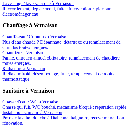
Lave-linge / lave-vaisselle
à
Vernaison
Raccordement, déplacement, fuite : intervention rapide sur
électroménager eau.
Chauffage
à
Vernaison
Chauffe-eau / Cumulus
à
Vernaison
Plus d'eau chaude ? Dépannage, détartrage ou remplacement de
cumulus toutes marques.
Chaudière
à
Vernaison
Panne, entretien annuel obligatoire, remplacement de chaudière
toutes énergies.
Radiateurs
à
Vernaison
Radiateur froid, désembouage, fuite, remplacement de robinet
thermostatique.
Sanitaire
à
Vernaison
Chasse d'eau / WC
à
Vernaison
Chasse qui fuit, WC bouché, mécanisme bloqué : réparation rapide.
Installation sanitaire
à
Vernaison
Pose de lavabo, douche à l'italienne, baignoire, receveur : neuf ou
rénovation.