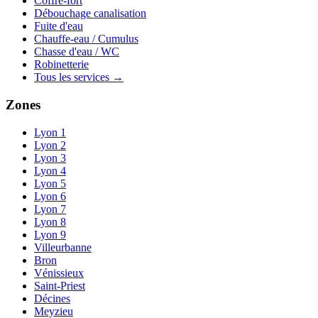
Coffre-fort
Débouchage canalisation
Fuite d'eau
Chauffe-eau / Cumulus
Chasse d'eau / WC
Robinetterie
Tous les services →
Zones
Lyon 1
Lyon 2
Lyon 3
Lyon 4
Lyon 5
Lyon 6
Lyon 7
Lyon 8
Lyon 9
Villeurbanne
Bron
Vénissieux
Saint-Priest
Décines
Meyzieu