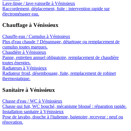
Lave-linge / lave-vaisselle
à
Vénissieux
Raccordement, déplacement, fuite : intervention rapide sur
électroménager eau.
Chauffage
à
Vénissieux
Chauffe-eau / Cumulus
à
Vénissieux
Plus d'eau chaude ? Dépannage, détartrage ou remplacement de
cumulus toutes marques.
Chaudière
à
Vénissieux
Panne, entretien annuel obligatoire, remplacement de chaudière
toutes énergies.
Radiateurs
à
Vénissieux
Radiateur froid, désembouage, fuite, remplacement de robinet
thermostatique.
Sanitaire
à
Vénissieux
Chasse d'eau / WC
à
Vénissieux
Chasse qui fuit, WC bouché, mécanisme bloqué : réparation rapide.
Installation sanitaire
à
Vénissieux
Pose de lavabo, douche à l'italienne, baignoire, receveur : neuf ou
rénovation.