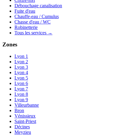
Coffre-fort
Débouchage canalisation
Fuite d'eau
Chauffe-eau / Cumulus
Chasse d'eau / WC
Robinetterie
Tous les services →
Zones
Lyon 1
Lyon 2
Lyon 3
Lyon 4
Lyon 5
Lyon 6
Lyon 7
Lyon 8
Lyon 9
Villeurbanne
Bron
Vénissieux
Saint-Priest
Décines
Meyzieu