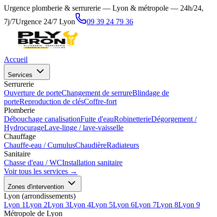
Urgence plomberie & serrurerie — Lyon & métropole — 24h/24,
7j/7
Urgence 24/7 Lyon
09 39 24 79 36
Accueil
Services
Serrurerie
Ouverture de porte
Changement de serrure
Blindage de
porte
Reproduction de clés
Coffre-fort
Plomberie
Débouchage canalisation
Fuite d'eau
Robinetterie
Dégorgement /
Hydrocurage
Lave-linge / lave-vaisselle
Chauffage
Chauffe-eau / Cumulus
Chaudière
Radiateurs
Sanitaire
Chasse d'eau / WC
Installation sanitaire
Voir tous les services →
Zones d'intervention
Lyon (arrondissements)
Lyon 1
Lyon 2
Lyon 3
Lyon 4
Lyon 5
Lyon 6
Lyon 7
Lyon 8
Lyon 9
Métropole de Lyon