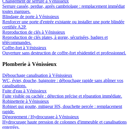
Changement de serrure
à
Vénissieux
Serrure cassée, perdue, après cambriolage : remplacement immédiat
toutes marques.
Blindage de porte
à
Vénissieux
Renforcer une porte d'entrée existante ou installer une porte blindée
certifiée A2P.
Reproduction de clés
à
Vénissieux
Reproduction de clés plates, à gorge, sécurisées, badges et
télécommandes.
Coffre-fort
à
Vénissieux
Ouverture sans destruction de coffre-fort résidentiel et professionnel.
Plomberie
à
Vénissieux
Débouchage canalisation
à
Vénissieux
WC, évier, douche, baignoire : débouchage rapide sans abîmer vos
canalisations.
Fuite d'eau
à
Vénissieux
Fuite visible ou cachée : détection précise et réparation immédiate.
Robinetterie
à
Vénissieux
Robinet qui goutte, mitigeur HS, douchette percée : remplacement
rapide.
Dégorgement / Hydrocurage
à
Vénissieux
Hydrocurage haute pression de colonnes d'immeuble et canalisations
enterrées.