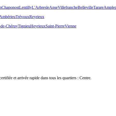
n
Chaponost
Lentilly
L'Arbresle
Anse
Villefranche
Belleville
Tarare
Amplep
Ambérieu
Trévoux
Reyrieux
-de-Chéruy
Tignieu
Heyrieux
Saint-Pierre
Vienne
certifiée et arrivée rapide dans tous les quartiers :
Centre
.