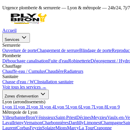
Urgence plomberie & serrurerie — Lyon & métropole — 24h/24, 7j/7
Accueil
Services
Serrurerie
Ouverture de porte
Changement de serrure
Blindage de porte
Reproduct
Plomberie
Débouchage canalisation
Fuite d'eau
Robinetterie
Dégorgement / Hydr
Chauffage
Chauffe-eau / Cumulus
Chaudière
Radiateurs
Sanitaire
Chasse d'eau / WC
Installation sanitaire
Voir tous les services →
Zones d'intervention
Lyon (arrondissements)
Lyon 1
Lyon 2
Lyon 3
Lyon 4
Lyon 5
Lyon 6
Lyon 7
Lyon 8
Lyon 9
Métropole de Lyon
Villeurbanne
Bron
Vénissieux
Saint-Priest
Décines
Meyzieu
Vaulx-en-Ve
Laval
Irigny
Vernaison
Charbonnières
Dardilly
Limonest
Champagne
Sai
Laurent
Corbas
Feyzin
Solaize
Mions
Marcy
La Tour
Craponne