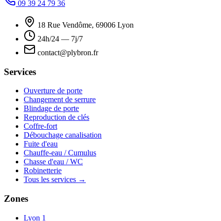
09 39 24 79 36
18 Rue Vendôme, 69006 Lyon
24h/24 — 7j/7
contact@plybron.fr
Services
Ouverture de porte
Changement de serrure
Blindage de porte
Reproduction de clés
Coffre-fort
Débouchage canalisation
Fuite d'eau
Chauffe-eau / Cumulus
Chasse d'eau / WC
Robinetterie
Tous les services →
Zones
Lyon 1