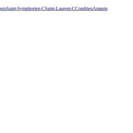
uis
Saint-Symphorien-C
Saint-Laurent-C
Condrieu
Ampuis