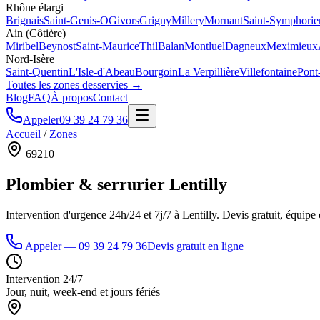
Rhône élargi
Brignais
Saint-Genis-O
Givors
Grigny
Millery
Mornant
Saint-Symphorie
Ain (Côtière)
Miribel
Beynost
Saint-Maurice
Thil
Balan
Montluel
Dagneux
Meximieux
Nord-Isère
Saint-Quentin
L'Isle-d'Abeau
Bourgoin
La Verpillière
Villefontaine
Pont
Toutes les zones desservies →
Blog
FAQ
À propos
Contact
Appeler
09 39 24 79 36
Accueil
/
Zones
69210
Plombier & serrurier
Lentilly
Intervention d'urgence 24h/24 et 7j/7 à
Lentilly
. Devis gratuit, équipe 
Appeler —
09 39 24 79 36
Devis gratuit en ligne
Intervention 24/7
Jour, nuit, week-end et jours fériés