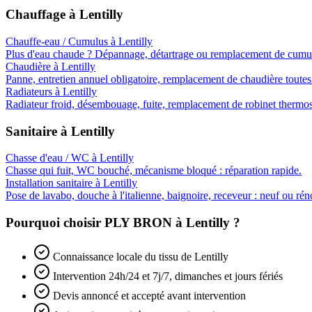
Chauffage
à
Lentilly
Chauffe-eau / Cumulus
à
Lentilly
Plus d'eau chaude ? Dépannage, détartrage ou remplacement de cumul
Chaudière
à
Lentilly
Panne, entretien annuel obligatoire, remplacement de chaudière toutes
Radiateurs
à
Lentilly
Radiateur froid, désembouage, fuite, remplacement de robinet thermos
Sanitaire
à
Lentilly
Chasse d'eau / WC
à
Lentilly
Chasse qui fuit, WC bouché, mécanisme bloqué : réparation rapide.
Installation sanitaire
à
Lentilly
Pose de lavabo, douche à l'italienne, baignoire, receveur : neuf ou rén
Pourquoi choisir PLY BRON à
Lentilly
?
Connaissance locale du tissu de Lentilly
Intervention 24h/24 et 7j/7, dimanches et jours fériés
Devis annoncé et accepté avant intervention