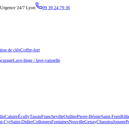
Urgence 24/7 Lyon
09 39 24 79 36
ion de clés
Coffre-fort
ocurage
Lave-linge / lave-vaisselle
lin
Caluire
Écully
Tassin
Francheville
Oullins
Pierre-Bénite
Saint-Fons
Rill
nt-Cyr
Saint-Didier
Collonges
Fontaines
Neuville
Genay
Chassieu
Jonage
P