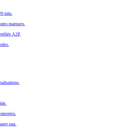
20 min.
outes marques.
rtifiée A2P.
ndes.
alisations.
ide.
nterrées.
ager eau.