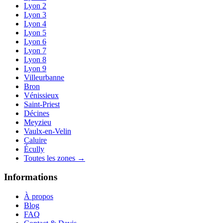
Lyon 2
Lyon 3
Lyon 4
Lyon 5
Lyon 6
Lyon 7
Lyon 8
Lyon 9
Villeurbanne
Bron
Vénissieux
Saint-Priest
Décines
Meyzieu
Vaulx-en-Velin
Caluire
Écully
Toutes les zones →
Informations
À propos
Blog
FAQ