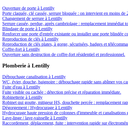
Ouverture de porte
à
Lentilly
Porte claquée, clé cassée, serrure bloquée : on intervient en moins de 
Changement de serrure
à
Lentilly
Serrure cassée, perdue, après cambriolage : remplacement immédiat t
Blindage de porte
à
Lentilly
Renforcer une porte d'entrée existante ou installer une porte blindée ce
Reproduction de clés
à
Lentilly
Reproduction de clés plates, à gorge, sécurisées, badges et télécomma
Coffre-fort
à
Lentilly
Ouverture sans destruction de coffre-fort résidentiel et professionnel.
Plomberie
à
Lentilly
Débouchage canalisation
à
Lentilly
WC, évier, douche, baignoire : débouchage rapide sans abîmer vos can
Fuite d'eau
à
Lentilly
Fuite visible ou cachée : détection précise et réparation immédiate.
Robinetterie
à
Lentilly
Robinet qui goutte, mitigeur HS, douchette percée : remplacement rap
Dégorgement / Hydrocurage
à
Lentilly
Hydrocurage haute pression de colonnes d'immeuble et canalisations e
Lave-linge / lave-vaisselle
à
Lentilly
Raccordement, déplacement, fuite : intervention rapide sur électromén