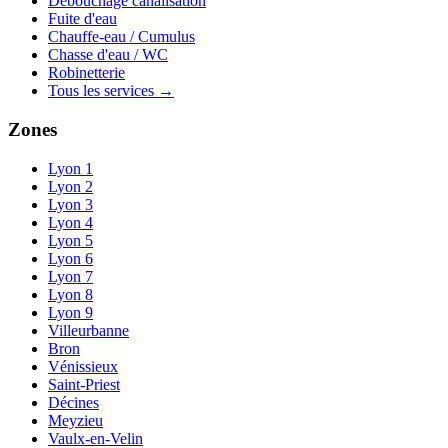
Débouchage canalisation
Fuite d'eau
Chauffe-eau / Cumulus
Chasse d'eau / WC
Robinetterie
Tous les services →
Zones
Lyon 1
Lyon 2
Lyon 3
Lyon 4
Lyon 5
Lyon 6
Lyon 7
Lyon 8
Lyon 9
Villeurbanne
Bron
Vénissieux
Saint-Priest
Décines
Meyzieu
Vaulx-en-Velin