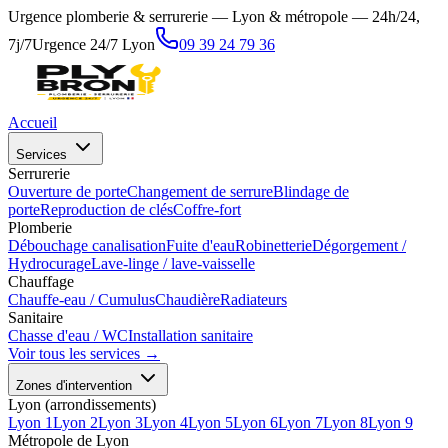
Urgence plomberie & serrurerie — Lyon & métropole — 24h/24,
7j/7
Urgence 24/7 Lyon
09 39 24 79 36
Accueil
Services
Serrurerie
Ouverture de porte
Changement de serrure
Blindage de
porte
Reproduction de clés
Coffre-fort
Plomberie
Débouchage canalisation
Fuite d'eau
Robinetterie
Dégorgement /
Hydrocurage
Lave-linge / lave-vaisselle
Chauffage
Chauffe-eau / Cumulus
Chaudière
Radiateurs
Sanitaire
Chasse d'eau / WC
Installation sanitaire
Voir tous les services →
Zones d'intervention
Lyon (arrondissements)
Lyon 1
Lyon 2
Lyon 3
Lyon 4
Lyon 5
Lyon 6
Lyon 7
Lyon 8
Lyon 9
Métropole de Lyon