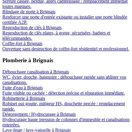
Serrure cassée, perdue, après cambriolage : remplacement immédiat
toutes marques.
Blindage de porte
à
Brignais
Renforcer une porte d'entrée existante ou installer une porte blindée
certifiée A2P.
Reproduction de clés
à
Brignais
Reproduction de clés plates, à gorge, sécurisées, badges et
télécommandes.
Coffre-fort
à
Brignais
Ouverture sans destruction de coffre-fort résidentiel et professionnel.
Plomberie
à
Brignais
Débouchage canalisation
à
Brignais
WC, évier, douche, baignoire : débouchage rapide sans abîmer vos
canalisations.
Fuite d'eau
à
Brignais
Fuite visible ou cachée : détection précise et réparation immédiate.
Robinetterie
à
Brignais
Robinet qui goutte, mitigeur HS, douchette percée : remplacement
rapide.
Dégorgement / Hydrocurage
à
Brignais
Hydrocurage haute pression de colonnes d'immeuble et canalisations
enterrées.
Lave-linge / lave-vaisselle
à
Brignais