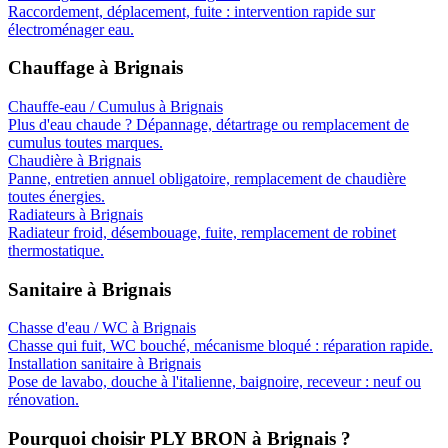
Raccordement, déplacement, fuite : intervention rapide sur
électroménager eau.
Chauffage
à
Brignais
Chauffe-eau / Cumulus
à
Brignais
Plus d'eau chaude ? Dépannage, détartrage ou remplacement de
cumulus toutes marques.
Chaudière
à
Brignais
Panne, entretien annuel obligatoire, remplacement de chaudière
toutes énergies.
Radiateurs
à
Brignais
Radiateur froid, désembouage, fuite, remplacement de robinet
thermostatique.
Sanitaire
à
Brignais
Chasse d'eau / WC
à
Brignais
Chasse qui fuit, WC bouché, mécanisme bloqué : réparation rapide.
Installation sanitaire
à
Brignais
Pose de lavabo, douche à l'italienne, baignoire, receveur : neuf ou
rénovation.
Pourquoi choisir PLY BRON à
Brignais
?